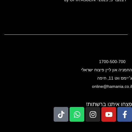
o
s
t
e
d
o
n
1700-500-700
החמניה און ליין פיצוח ישראלי
ג׳יימס ווט 11, חיפה
online@hamania.co.il
פצחו איתנו ברשתות!