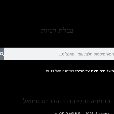
עגלת קניות
משלוחים חינם עד הבית!
בהזמנה מעל 99 ₪
החמניה סניף חדרה הרברט סמואל
.
P
ד
דצמבר 5, 2025
OFIR ASULIN
by