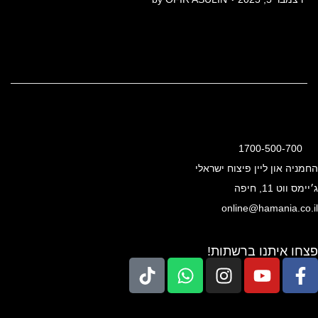
o
צ
s
מ
t
ב
e
ר
5
d
,
o
2
n
1700-500-700
0
החמניה און ליין פיצוח ישראלי
2
ג׳יימס ווט 11, חיפה
5
online@hamania.co.il
פצחו איתנו ברשתות!