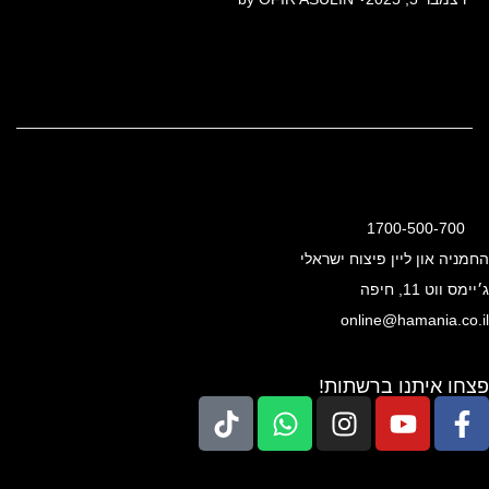
o
s
t
e
d
o
n
1700-500-700
החמניה און ליין פיצוח ישראלי
ג׳יימס ווט 11, חיפה
online@hamania.co.il
פצחו איתנו ברשתות!