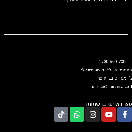
o
s
t
e
d
o
n
1700-500-700
החמניה און ליין פיצוח ישראלי
ג׳יימס ווט 11, חיפה
online@hamania.co.il
פצחו איתנו ברשתות!