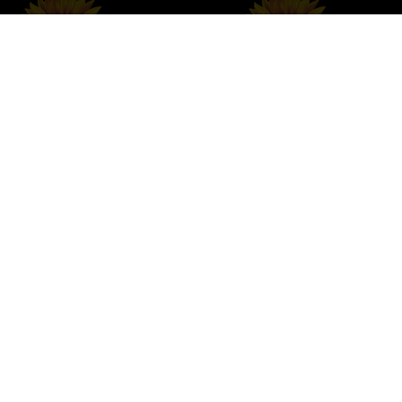
סדרת המארזים בחמניה של המדינה, מארזים לכל
אירוע ואירוח מושלם!
מארז פרימיום 7 תאים
מארז פרימיום 9 תאים
צהוב/שחור
מארז יצירה 4 תאים
מארז משולב יין
מארז Luxury 5 תאים
מארז שי לחג